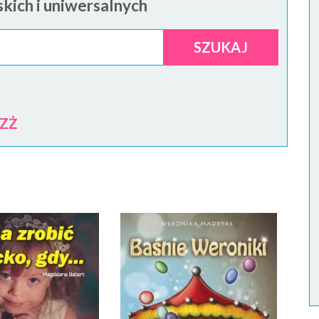
kich i uniwersalnych
SZUKAJ
Z
Ż