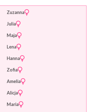
Zuzanna
Julia
Maja
Lena
Hanna
Zofia
Amelia
Alicja
Maria