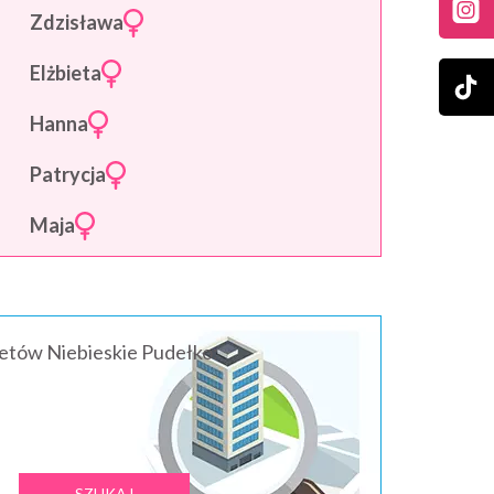
Zdzisława
Elżbieta
Hanna
Patrycja
Maja
ietów Niebieskie Pudełko: