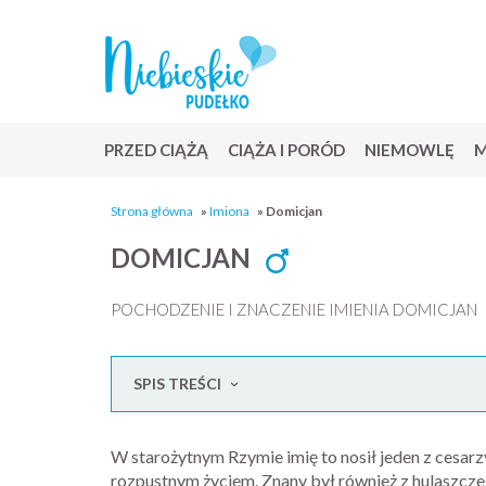
PRZED CIĄŻĄ
CIĄŻA I PORÓD
NIEMOWLĘ
M
Strona główna
»
Imiona
»
Domicjan
DOMICJAN
POCHODZENIE I ZNACZENIE IMIENIA DOMICJAN
SPIS TREŚCI
W starożytnym Rzymie imię to nosił jeden z cesarzy 
rozpustnym życiem. Znany był również z hulaszcze