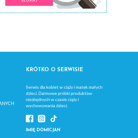
KRÓTKO O SERWISIE
Serwis dla kobiet w ciąży i matek małych
dzieci. Darmowe próbki produktów
niezbędnych w czasie ciąży i
ANYCH
wychowywania dzieci.
IMIĘ DOMICJAN