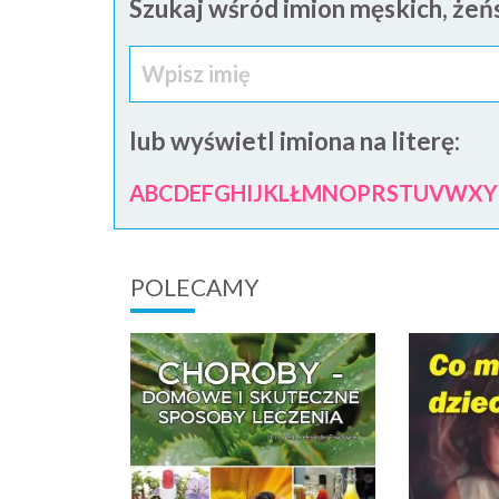
Szukaj wśród imion męskich, żeńs
lub wyświetl imiona na literę:
A
B
C
D
E
F
G
H
I
J
K
L
Ł
M
N
O
P
R
S
T
U
V
W
X
Y
POLECAMY