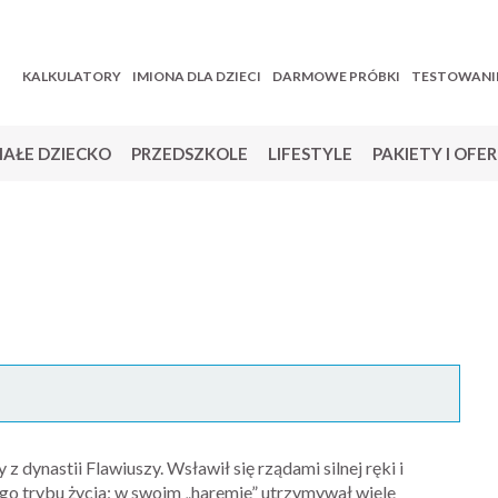
KALKULATORY
IMIONA DLA DZIECI
DARMOWE PRÓBKI
TESTOWANI
AŁE DZIECKO
PRZEDSZKOLE
LIFESTYLE
PAKIETY I OFE
z dynastii Flawiuszy. Wsławił się rządami silnej ręki i
go trybu życia; w swoim „haremie” utrzymywał wiele