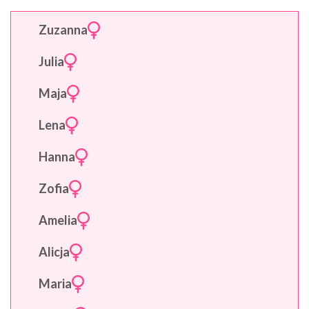
Zuzanna
Julia
Maja
Lena
Hanna
Zofia
Amelia
Alicja
Maria