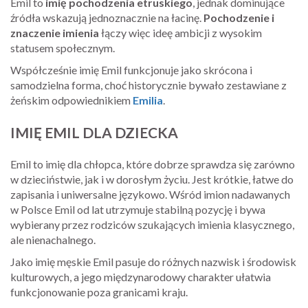
Emil to
imię pochodzenia etruskiego
, jednak dominujące
źródła wskazują jednoznacznie na łacinę.
Pochodzenie i
znaczenie imienia
łączy więc ideę ambicji z wysokim
statusem społecznym.
Współcześnie imię Emil funkcjonuje jako skrócona i
samodzielna forma, choć historycznie bywało zestawiane z
żeńskim odpowiednikiem
Emilia
.
IMIĘ EMIL DLA DZIECKA
Emil to imię dla chłopca, które dobrze sprawdza się zarówno
w dzieciństwie, jak i w dorosłym życiu. Jest krótkie, łatwe do
zapisania i uniwersalne językowo. Wśród imion nadawanych
w Polsce Emil od lat utrzymuje stabilną pozycję i bywa
wybierany przez rodziców szukających imienia klasycznego,
ale nienachalnego.
Jako imię męskie Emil pasuje do różnych nazwisk i środowisk
kulturowych, a jego międzynarodowy charakter ułatwia
funkcjonowanie poza granicami kraju.