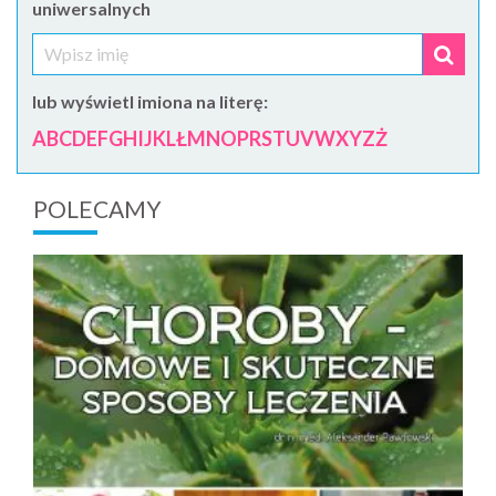
uniwersalnych
lub wyświetl imiona na literę:
A
B
C
D
E
F
G
H
I
J
K
L
Ł
M
N
O
P
R
S
T
U
V
W
X
Y
Z
Ż
POLECAMY