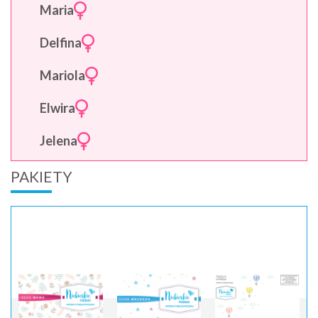
Maria
Delfina
Mariola
Elwira
Jelena
PAKIETY