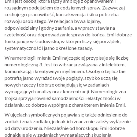
Emil jest osobą, która łączy ambicję z opanowaniem i
rozsądnym podejściem do codziennych spraw. Zazwyczaj
cechuje go pracowitość, konsekwencja i silna potrzeba
rozwoju osobistego. W relacjach bywa lojalny,
odpowiedzialny i godny zaufania, a w pracy stawia na
rzetelność oraz doprowadzanie spraw do końca. Emil dobrze
funkcjonuje w środowisku, w którym liczy się porządek,
systematyczność i jasno określone zasady.
W numerologii imieniu Emil najczęściej przypisuje się liczbę
numerologiczną 3. Jest to wibracja związana z intelektem,
komunikacją i kreatywnym myśleniem. Osoby o tej liczbie
potrafią jasno wyrażać swoje poglądy, szybko uczą się
nowych rzeczy i dobrze odnajdują się w zadaniach
wymagających analizy oraz koncentracji. Numerologiczna
trójka sprzyja również samodzielności i elastyczności w
działaniu, co dobrze współgra z charakterem imienia Emil.
W ujęciach symbolicznych pojawia się także odniesienie do
zodiak i znak zodiaku, jednak ich znaczenie zależy wyłącznie
od daty urodzenia. Niezależnie od horoskopu Emil dobrze
odnajduje się w zadaniach wymagających skupienia,