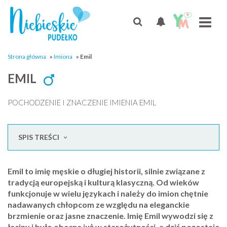
Strona główna
»
Imiona
»
Emil
EMIL
POCHODZENIE I ZNACZENIE IMIENIA EMIL
SPIS TREŚCI
Emil to imię męskie o długiej historii, silnie związane z
tradycją europejską i kulturą klasyczną. Od wieków
funkcjonuje w wielu językach i należy do imion chętnie
nadawanych chłopcom ze względu na eleganckie
brzmienie oraz jasne znaczenie. Imię Emil wywodzi się z
łaciny i było obecne już w starożytności, a dziś pozostaje