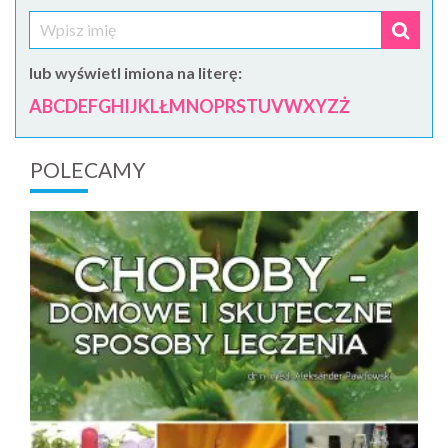
lub wyświetl imiona na literę:
A
B
C
D
E
F
G
H
I
J
K
L
Ł
M
N
O
P
R
S
T
U
V
W
X
Y
Z
Ż
POLECAMY