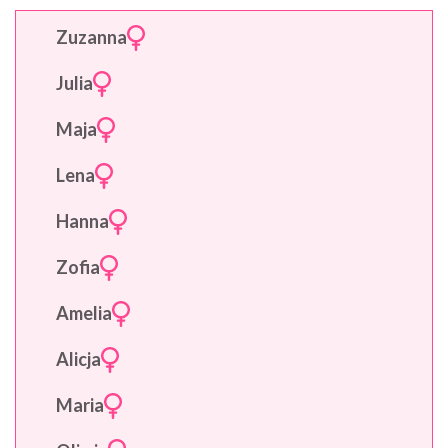
Zuzanna
Julia
Maja
Lena
Hanna
Zofia
Amelia
Alicja
Maria