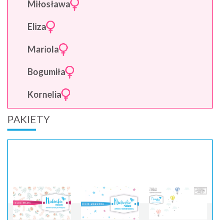
Miłosława
Eliza
Mariola
Bogumiła
Kornelia
PAKIETY