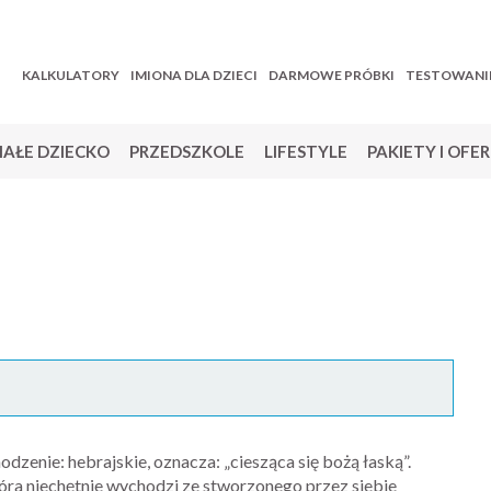
KALKULATORY
IMIONA DLA DZIECI
DARMOWE PRÓBKI
TESTOWANI
AŁE DZIECKO
PRZEDSZKOLE
LIFESTYLE
PAKIETY I OFE
dzenie: hebrajskie, oznacza: „ciesząca się bożą łaską”.
tóra niechętnie wychodzi ze stworzonego przez siebie