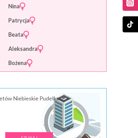
Nina
Patrycja
Beata
Aleksandra
Bożena
ietów Niebieskie Pudełko: