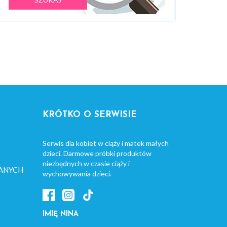
KRÓTKO O SERWISIE
Serwis dla kobiet w ciąży i matek małych
dzieci. Darmowe próbki produktów
niezbędnych w czasie ciąży i
ANYCH
wychowywania dzieci.
IMIĘ NINA