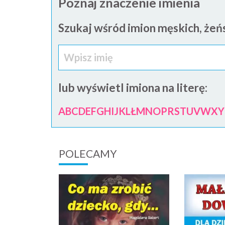
Poznaj znaczenie imienia
Szukaj wśród imion męskich, żeńs
lub wyświetl imiona na literę:
A
B
C
D
E
F
G
H
I
J
K
L
Ł
M
N
O
P
R
S
T
U
V
W
X
Y
POLECAMY