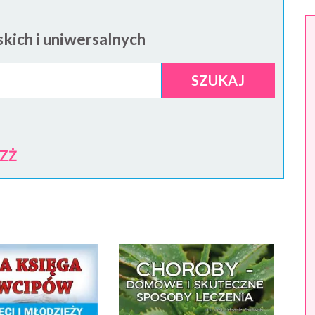
kich i uniwersalnych
SZUKAJ
Z
Ż