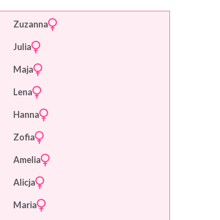
Zuzanna
Julia
Maja
Lena
Hanna
Zofia
Amelia
Alicja
Maria