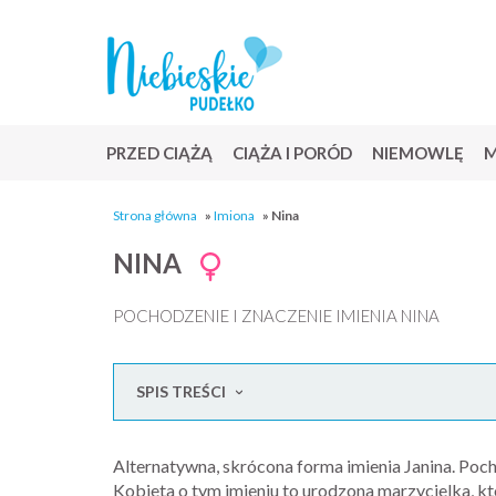
PRZED CIĄŻĄ
CIĄŻA I PORÓD
NIEMOWLĘ
M
Strona główna
»
Imiona
»
Nina
NINA
POCHODZENIE I ZNACZENIE IMIENIA NINA
SPIS TREŚCI
Alternatywna, skrócona forma imienia Janina. Pocho
Kobieta o tym imieniu to urodzona marzycielka, k