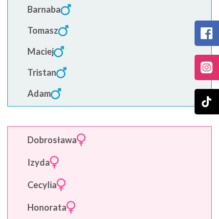
Barnaba
Tomasz
Maciej
Tristan
Adam
Dobrosława
Izyda
Cecylia
Honorata