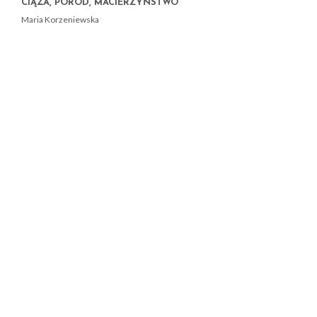
CIĄŻA, PORÓD, MACIERZYŃSTWO
Maria Korzeniewska