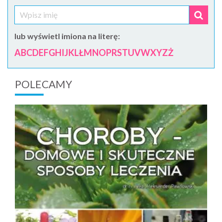
lub wyświetl imiona na literę:
A
B
C
D
E
F
G
H
I
J
K
L
Ł
M
N
O
P
R
S
T
U
V
W
X
Y
Z
Ż
POLECAMY