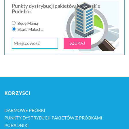
Punkty dystrybucji pakietów Niebieskie
Pudełko:
Będę Mamą
Skarb Malucha
KORZYŚCI
DARMOWE PRÓBKI
PUNKTY DYSTRYBUCJI PAKIETÓW Z PRÓBKAMI
PORADNIKI